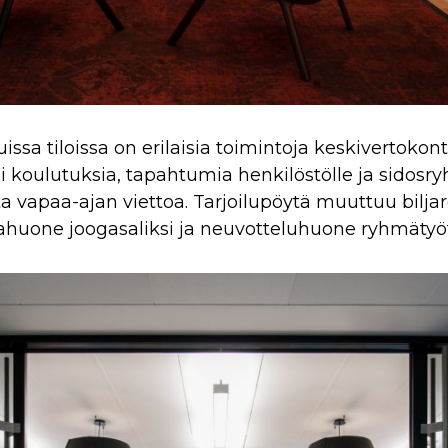
uissa tiloissa on erilaisia toimintoja keskivertok
i koulutuksia, tapahtumia henkilöstölle ja sidosry
 vapaa-ajan viettoa. Tarjoilupöytä muuttuu bilja
ahuone joogasaliksi ja neuvotteluhuone ryhmätyöti