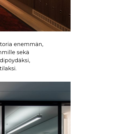
onttoria enemmän,
hmille sekä
rdipöydäksi,
laksi.