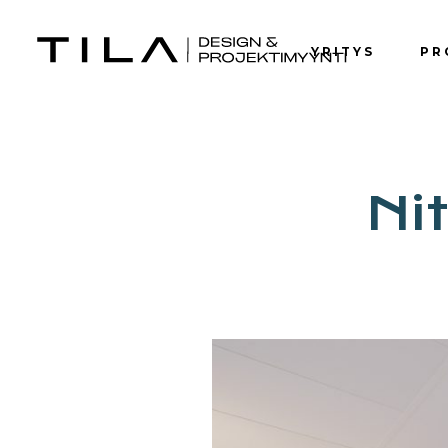
YRITYS
PR
Ni