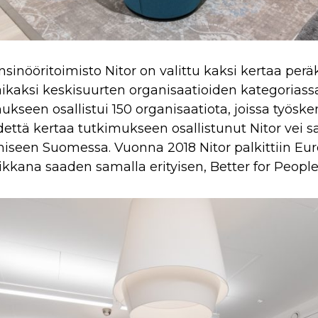
insinööritoimisto Nitor on valittu kaksi kertaa pe
ikaksi keskisuurten organisaatioiden kategoriassa
kseen osallistui 150 organisaatiota, joissa työsk
idettä kertaa tutkimukseen osallistunut Nitor vei sa
miseen Suomessa. Vuonna 2018 Nitor palkittiin Eur
kkana saaden samalla erityisen, Better for Peopl