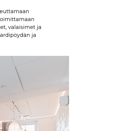
toteuttamaan
 toimittamaan
t, valaisimet ja
ljardipöydän ja