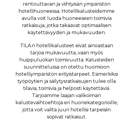
rentouttavan ja viihtyisän ympäristön
hotellihuoneessa. Hotellikalusteidemme
avulla voit luoda huoneeseen toimivia
ratkaisuja, jotka takaavat optimaalisen
käytettävyyden ja mukavuuden.
TILA:n hotellikalusteet eivät ainoastaan
tarjoa mukavuutta, vaan myös
huippuluokan toimivuutta. Kalusteiden
suunnittelussa on otettu huomioon
hotelliympäristön erityistarpeet. Esimerkiksi
työpöytien ja säilytysratkaisujen tulee olla
tilavia, toimivia ja helposti käytettäviä.
Tarjoamme laajan valikoiman
kalustevaihtoehtoja eri huonekategorioille,
jotta voit valita juuri hotellisi tarpeisiin
sopivat ratkaisut.