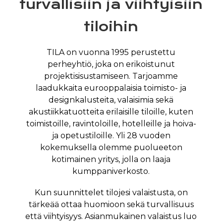
turvallisiin ja viihtyisiin
tiloihin
TILA on vuonna 1995 perustettu
perheyhtiö, joka on erikoistunut
projektisisustamiseen. Tarjoamme
laadukkaita eurooppalaisia toimisto- ja
designkalusteita, valaisimia sekä
akustiikkatuotteita erilaisille tiloille, kuten
toimistoille, ravintoloille, hotelleille ja hoiva-
ja opetustiloille. Yli 28 vuoden
kokemuksella olemme puolueeton
kotimainen yritys, jolla on laaja
kumppaniverkosto.
Kun suunnittelet tilojesi valaistusta, on
tärkeää ottaa huomioon sekä turvallisuus
että viihtyisyys. Asianmukainen valaistus luo