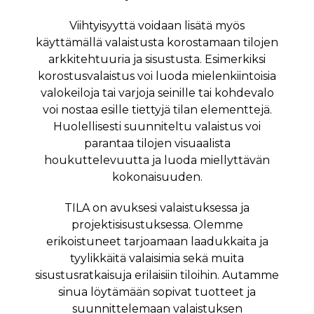
Viihtyisyyttä voidaan lisätä myös
käyttämällä valaistusta korostamaan tilojen
arkkitehtuuria ja sisustusta. Esimerkiksi
korostusvalaistus voi luoda mielenkiintoisia
valokeiloja tai varjoja seinille tai kohdevalo
voi nostaa esille tiettyjä tilan elementtejä.
Huolellisesti suunniteltu valaistus voi
parantaa tilojen visuaalista
houkuttelevuutta ja luoda miellyttävän
kokonaisuuden.
TILA on avuksesi valaistuksessa ja
projektisisustuksessa. Olemme
erikoistuneet tarjoamaan laadukkaita ja
tyylikkäitä valaisimia sekä muita
sisustusratkaisuja erilaisiin tiloihin. Autamme
sinua löytämään sopivat tuotteet ja
suunnittelemaan valaistuksen