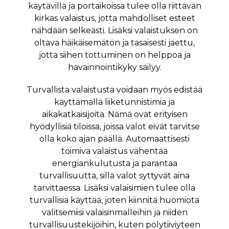
käytävillä ja portaikoissa tulee olla riittävän
kirkas valaistus, jotta mahdolliset esteet
nähdään selkeästi. Lisäksi valaistuksen on
oltava häikäisemätön ja tasaisesti jaettu,
jotta siihen tottuminen on helppoa ja
havainnointikyky säilyy.
Turvallista valaistusta voidaan myös edistää
käyttämällä liiketunnistimia ja
aikakatkaisijoita. Nämä ovat erityisen
hyödyllisiä tiloissa, joissa valot eivät tarvitse
olla koko ajan päällä. Automaattisesti
toimiva valaistus vähentää
energiankulutusta ja parantaa
turvallisuutta, sillä valot syttyvät aina
tarvittaessa. Lisäksi valaisimien tulee olla
turvallisia käyttää, joten kiinnitä huomiota
valitsemiisi valaisinmalleihin ja niiden
turvallisuustekijöihin, kuten pölytiiviyteen