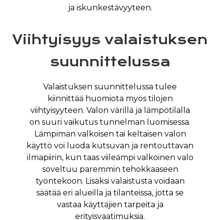
ja iskunkestävyyteen.
Viihtyisyys valaistuksen
suunnittelussa
Valaistuksen suunnittelussa tulee
kiinnittää huomiota myös tilojen
viihtyisyyteen. Valon värillä ja lämpötilalla
on suuri vaikutus tunnelman luomisessa.
Lämpimän valkoisen tai keltaisen valon
käyttö voi luoda kutsuvan ja rentouttavan
ilmapiirin, kun taas viileämpi valkoinen valo
soveltuu paremmin tehokkaaseen
työntekoon. Lisäksi valaistusta voidaan
säätää eri alueilla ja tilanteissa, jotta se
vastaa käyttäjien tarpeita ja
erityisvaatimuksia.