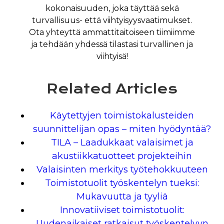
kokonaisuuden, joka täyttää sekä
turvallisuus- että viihtyisyysvaatimukset.
Ota yhteyttä ammattitaitoiseen tiimiimme
ja tehdään yhdessä tilastasi turvallinen ja
viihtyisä!
Related Articles
Käytettyjen toimistokalusteiden
suunnittelijan opas – miten hyödyntää?
TILA – Laadukkaat valaisimet ja
akustiikkatuotteet projekteihin
Valaisinten merkitys työtehokkuuteen
Toimistotuolit työskentelyn tueksi:
Mukavuutta ja tyyliä
Innovatiiviset toimistotuolit:
Uudenaikaiset ratkaisut työskentelyyn