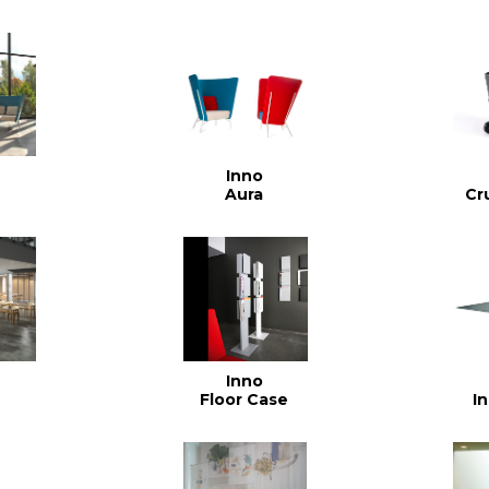
Inno
Aura
Cr
Inno
Floor Case
I