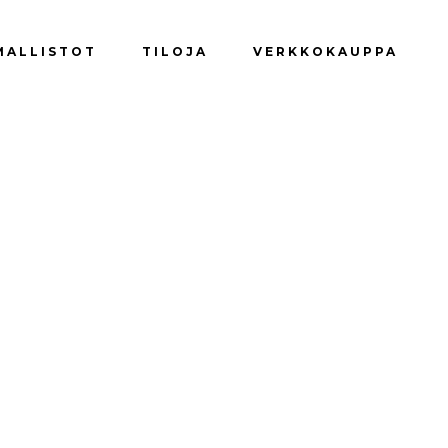
Yhteydenotto
Tilaa uutiskirje
MALLISTOT
TILOJA
VERKKOKAUPPA