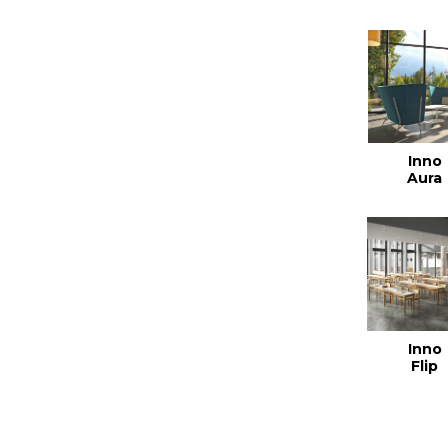
Inno
Aura
Inno
Flip