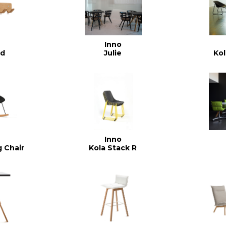
Inno
od
Julie
Ko
Inno
g Chair
Kola Stack R