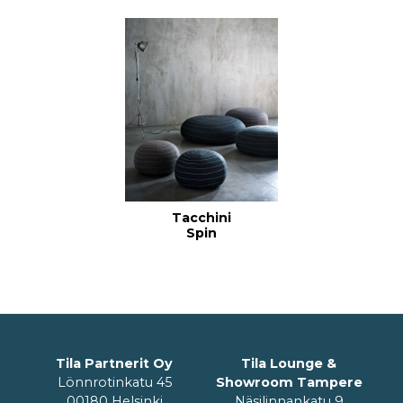
Tacchini
Spin
Tila Partnerit Oy
Tila Lounge &
Lönnrotinkatu 45
Showroom Tampere
00180 Helsinki
Näsilinnankatu 9