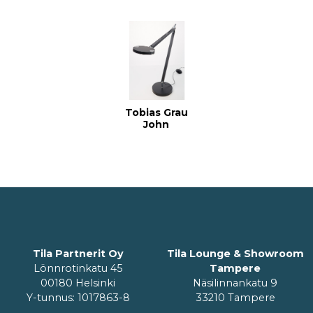
Tobias Grau
John
Tila Partnerit Oy
Tila Lounge & Showroom
Lönnrotinkatu 45
Tampere
00180 Helsinki
Näsilinnankatu 9
Y-tunnus: 1017863-8
33210 Tampere