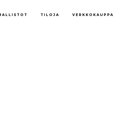
Yhteydenotto
Tilaa uutiskirje
MALLISTOT
TILOJA
VERKKOKAUPPA