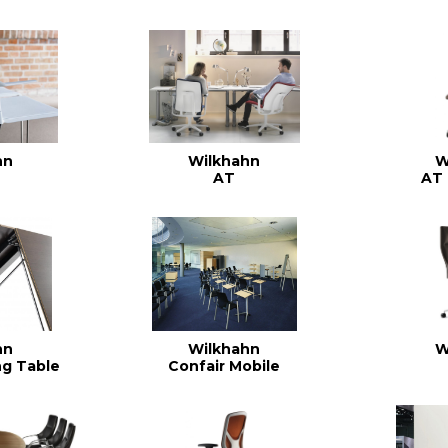
hn
Wilkhahn
W
AT
AT 
hn
Wilkhahn
W
ng Table
Confair Mobile