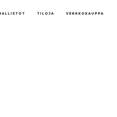
Yhteydenotto
Tilaa uutiskirje
MALLISTOT
TILOJA
VERKKOKAUPPA