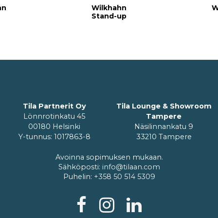
hn
Wilkhahn
W
Stand-up
Tila Partnerit Oy
Tila Lounge & Showroom
Lönnrotinkatu 45
Tampere
00180 Helsinki
Näsilinnankatu 9
Y-tunnus: 1017863-8
33210 Tampere
Avoinna sopimuksen mukaan.
Sähköposti:
info@tilaan.com
Puhelin:
+358 50 514 5309