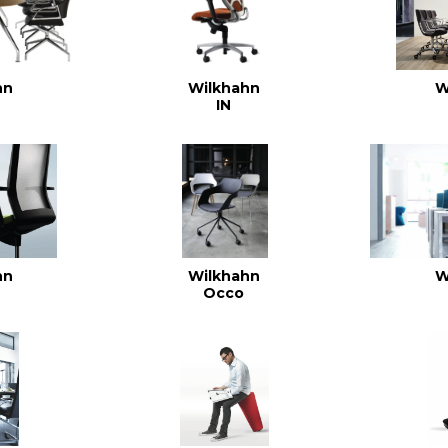
hn
Wilkhahn
W
IN
hn
Wilkhahn
W
Occo