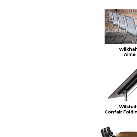
Wilkha
Aline
Wilkha
Confair Foldi