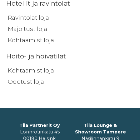
Hotellit ja ravintolat
Ravintolatiloja
Majoitustiloja
Kohtaamistiloja
Hoito- ja hoivatilat
Kohtaamistiloja
Odotustiloja
Tila Partnerit Oy
Tila Lounge &
Lönnrotinkatu 45
Showroom Tampere
00180 Helsinki
Näsilinnankatu 9